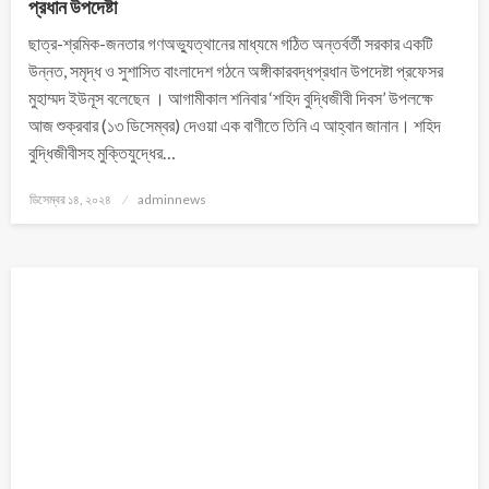
প্রধান উপদেষ্টা
ছাত্র-শ্রমিক-জনতার গণঅভ্যুত্থানের মাধ্যমে গঠিত অন্তর্বর্তী সরকার একটি
উন্নত, সমৃদ্ধ ও সুশাসিত বাংলাদেশ গঠনে অঙ্গীকারবদ্ধপ্রধান উপদেষ্টা প্রফেসর
মুহাম্মদ ইউনূস বলেছেন । আগামীকাল শনিবার ‘শহিদ বুদ্ধিজীবী দিবস’ উপলক্ষে
আজ শুক্রবার (১৩ ডিসেম্বর) দেওয়া এক বাণীতে তিনি এ আহ্বান জানান। শহিদ
বুদ্ধিজীবীসহ মুক্তিযুদ্ধের…
ডিসেম্বর ১৪, ২০২৪
adminnews