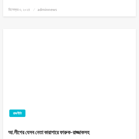
ডিসেম্বর ৩, ২০২৪
adminnews
রাজনীতি
আ.লীগের যেসব নেতা কারাগারে ফারুক-রাজ্জাকসহ