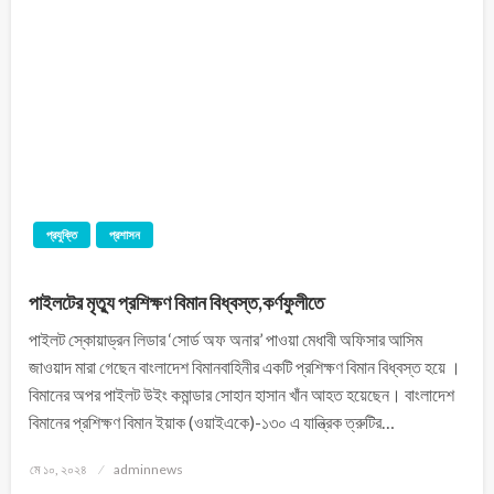
প্রযুক্তি
প্রশাসন
পাইলটের মৃত্যু প্রশিক্ষণ বিমান বিধ্বস্ত,কর্ণফুলীতে
পাইলট স্কোয়াড্রন লিডার ‘সোর্ড অফ অনার’ পাওয়া মেধাবী অফিসার আসিম
জাওয়াদ মারা গেছেন বাংলাদেশ বিমানবাহিনীর একটি প্রশিক্ষণ বিমান বিধ্বস্ত হয়ে ।
বিমানের অপর পাইলট উইং কমান্ডার সোহান হাসান খাঁন আহত হয়েছেন। বাংলাদেশ
বিমানের প্রশিক্ষণ বিমান ইয়াক (ওয়াইএকে)-১৩০ এ যান্ত্রিক ত্রুটির…
মে ১০, ২০২৪
adminnews