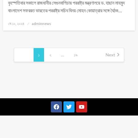
বৃহস্পতিবার সকালে রাজধানীর সেগুনবাগিচায় পররাষ্ট্র মন্ত্রণালয়ে ড. হাছান মাহমুদ
বাংলাদেশ সফররত ভারতের পররাষ্ট্র সচিব বিনয় মোহন কোয়াত্রার সঙ্গে বৈঠক…
মে ১০, ২০২৪
adminnews
১
২
…
১৯
Next