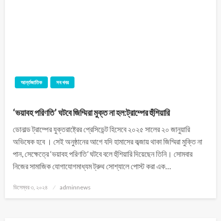
আর্ন্তজাতিক
সব খবর
‘ভয়াবহ পরিণতি’ ঘটবে জিম্মিরা মুক্ত না হল:ট্রাম্পের হুঁশিয়ারি
ডোনাল্ড ট্রাম্পের যুক্তরাষ্ট্রের প্রেসিডেন্ট হিসেবে ২০২৫ সালের ২০ জানুয়ারি
অভিষেক হবে । সেই অনুষ্ঠানের আগে যদি হামাসের কব্জায় থাকা জিম্মিরা মুক্তি না
পান, সেক্ষেত্রে ‘ভয়াবহ পরিণতি’ ঘটবে বলে হুঁশিয়ারি দিয়েছেন তিনি। সোমবার
নিজের সামাজিক যোগাযোগমাধ্যম ট্রুথ সোশ্যালে পোস্ট করা এক…
ডিসেম্বর ৩, ২০২৪
adminnews