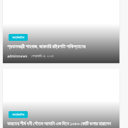
আর্ন্তজাতিক
প্রধানমন্ত্রী শাহবাজ, জারদারি রাষ্ট্রপতি পাকিস্তানের
adminnews
ফেব্রুয়ারি ১৪, ২০২৪
আর্ন্তজাতিক
ভারতের শীর্ষ ধনী গৌতম আদানি এক দিনে ১০৮০ কোটি ডলার হারালেন