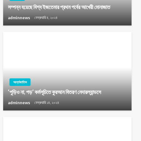
সম্পন্ন হয়েছে বিশ্ব ইজতেমার প্রথম পর্বের আখেরী মোনাজাত
adminnews
ফেব্রুয়ারি ৪, ২০২৪
আর্ন্তজাতিক
‘পুড়িও না, পড়’ কর্মসূচিতে কুরআন বিতরণ নেদারল্যান্ডসে
adminnews
ফেব্রুয়ারি ১৪, ২০২৪