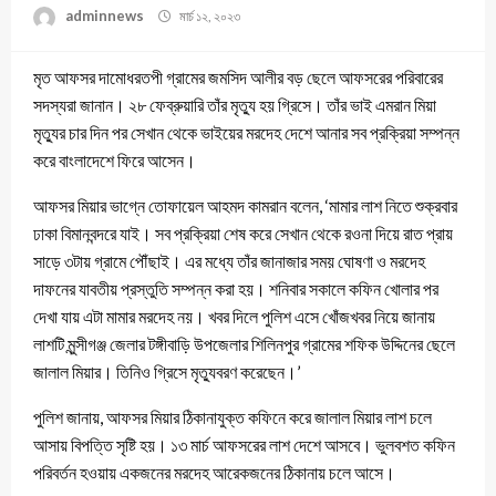
adminnews
মার্চ ১২, ২০২৩
মৃত আফসর দামোধরতপী গ্রামের জমসিদ আলীর বড় ছেলে আফসরের পরিবারের
সদস্যরা জানান। ২৮ ফেব্রুয়ারি তাঁর মৃত্যু হয় গ্রিসে। তাঁর ভাই এমরান মিয়া
মৃত্যুর চার দিন পর সেখান থেকে ভাইয়ের মরদেহ দেশে আনার সব প্রক্রিয়া সম্পন্ন
করে বাংলাদেশে ফিরে আসেন।
আফসর মিয়ার ভাগ্নে তোফায়েল আহমদ কামরান বলেন, ‘মামার লাশ নিতে শুক্রবার
ঢাকা বিমানবন্দরে যাই। সব প্রক্রিয়া শেষ করে সেখান থেকে রওনা দিয়ে রাত প্রায়
সাড়ে ৩টায় গ্রামে পৌঁছাই। এর মধ্যে তাঁর জানাজার সময় ঘোষণা ও মরদেহ
দাফনের যাবতীয় প্রস্তুতি সম্পন্ন করা হয়। শনিবার সকালে কফিন খোলার পর
দেখা যায় এটা মামার মরদেহ নয়। খবর দিলে পুলিশ এসে খোঁজখবর নিয়ে জানায়
লাশটি মুন্সীগঞ্জ জেলার টঙ্গীবাড়ি উপজেলার শিলিনপুর গ্রামের শফিক উদ্দিনের ছেলে
জালাল মিয়ার। তিনিও গ্রিসে মৃত্যুবরণ করেছেন।’
পুলিশ জানায়, আফসর মিয়ার ঠিকানাযুক্ত কফিনে করে জালাল মিয়ার লাশ চলে
আসায় বিপত্তি সৃষ্টি হয়। ১৩ মার্চ আফসরের লাশ দেশে আসবে। ভুলবশত কফিন
পরিবর্তন হওয়ায় একজনের মরদেহ আরেকজনের ঠিকানায় চলে আসে।