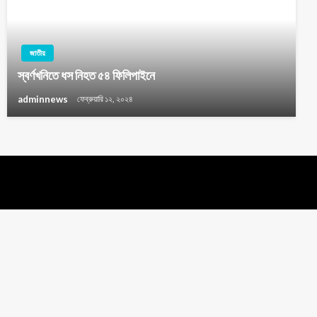
জাতীয়
স্বর্ণখনিতে ধস নিহত ৫৪ ফিলিপাইনে
adminnews
ফেব্রুয়ারি ১২, ২০২৪