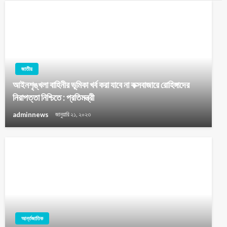
জাতীয়
আইনশৃঙ্খলা বাহিনীর ভূমিকা খর্ব করা যাবে না কক্সবাজারে রোহিঙ্গাদের
নিরাপত্তা নিশ্চিতে : প্রতিমন্ত্রী
adminnews
জানুয়ারি ২১, ২০২৩
আর্ন্তজাতিক