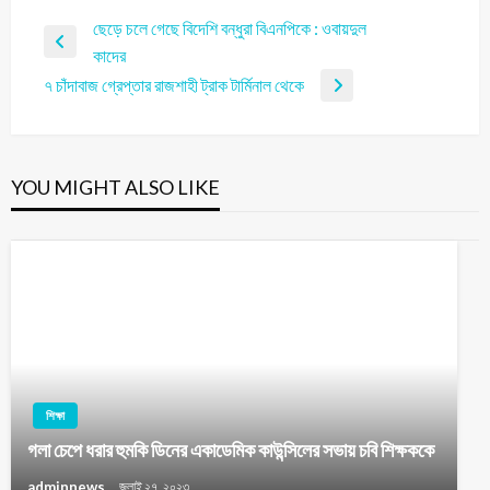
ছেড়ে চলে গেছে বিদেশি বন্ধুরা বিএনপিকে : ওবায়দুল
কাদের
৭ চাঁদাবাজ গ্রেপ্তার রাজশাহী ট্রাক টার্মিনাল থেকে
YOU MIGHT ALSO LIKE
শিক্ষা
গলা চেপে ধরার হুমকি ডিনের একাডেমিক কাউন্সিলের সভায় চবি শিক্ষককে
adminnews
জুলাই ২৭, ২০২৩