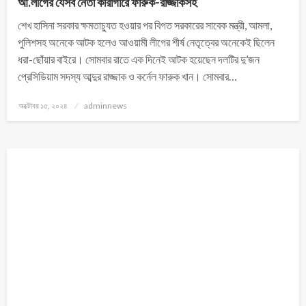
আ.লীগের যেসব নেতা কারাগারে ফারুক-রাজ্জাকসহ
শেখ হাসিনা সরকার ক্ষমতাচ্যুত হওয়ার পর বিগত সরকারের সাবেক মন্ত্রী, আমলা,
পুলিশসহ অনেকে আটক হলেও আওয়ামী লীগের শীর্ষ নেতৃত্বের অনেকেই ছিলেন
ধরা-ছোঁয়ার বাইরে। সোমবার রাতে এক দিনেই আটক হয়েছেন দলটির দু’জন
প্রেসিডিয়াম সদস্য আব্দুর রাজ্জাক ও কর্নেল ফারুক খান। সোমবার…
অক্টোবর ১৫, ২০২৪
adminnews