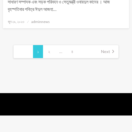
সাধারণ সম্পাদক এবং সড়ক পরিবহন ও সেতুমন্ত্রী ওবায়দুল কাদের । আজ
বৃহস্পতিবার পবিত্র ঈদুল আজহা…
জুন ২৯, ২০২৩
adminnews
১
২
…
৪
Next