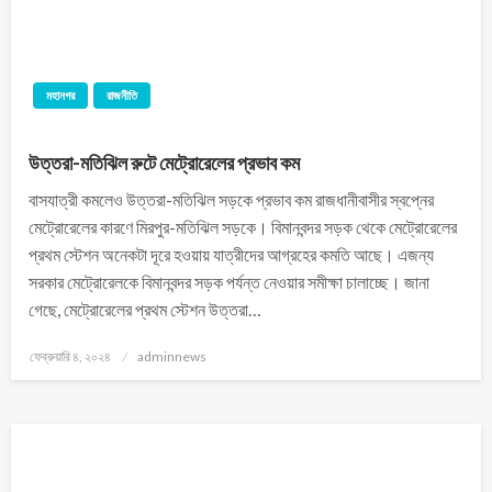
মহানগর
রাজনীতি
উত্তরা-মতিঝিল রুটে মেট্রোরেলের প্রভাব কম
বাসযাত্রী কমলেও উত্তরা-মতিঝিল সড়কে প্রভাব কম রাজধানীবাসীর স্বপ্নের
মেট্রোরেলের কারণে মিরপুর-মতিঝিল সড়কে। বিমানবন্দর সড়ক থেকে মেট্রোরেলের
প্রথম স্টেশন অনেকটা দূরে হওয়ায় যাত্রীদের আগ্রহের কমতি আছে। এজন্য
সরকার মেট্রোরেলকে বিমানবন্দর সড়ক পর্যন্ত নেওয়ার সমীক্ষা চালাচ্ছে। জানা
গেছে, মেট্রোরেলের প্রথম স্টেশন উত্তরা…
ফেব্রুয়ারি ৪, ২০২৪
adminnews