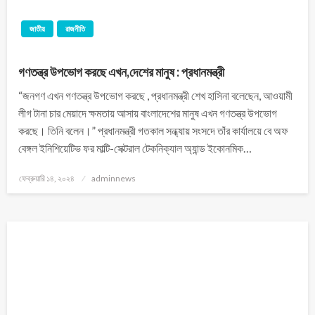
জাতীয়
রাজনীতি
গণতন্ত্র উপভোগ করছে এখন,দেশের মানুষ : প্রধানমন্ত্রী
“জনগণ এখন গণতন্ত্র উপভোগ করছে , প্রধানমন্ত্রী শেখ হাসিনা বলেছেন, আওয়ামী
লীগ টানা চার মেয়াদে ক্ষমতায় আসায় বাংলাদেশের মানুষ এখন গণতন্ত্র উপভোগ
করছে। তিনি বলেন।” প্রধানমন্ত্রী গতকাল সন্ধ্যায় সংসদে তাঁর কার্যালয়ে বে অফ
বেঙ্গল ইনিশিয়েটিভ ফর মাল্টি-সেক্টরাল টেকনিক্যাল অ্যান্ড ইকোনমিক…
ফেব্রুয়ারি ১৪, ২০২৪
adminnews