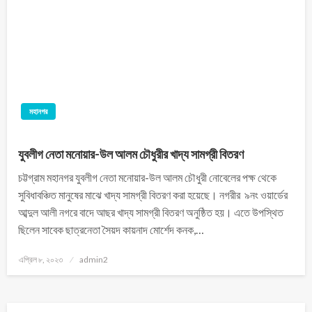
মহানগর
যুবলীগ নেতা মনোয়ার-উল আলম চৌধুরীর খাদ্য সামগ্রী বিতরণ
চট্টগ্রাম মহানগর যুবলীগ নেতা মনোয়ার-উল আলম চৌধুরী নোবেলের পক্ষ থেকে
সুবিধাবঞ্চিত মানুষের মাঝে খাদ্য সামগ্রী বিতরণ করা হয়েছে। নগরীর ৯নং ওয়ার্ডের
আব্দুল আলী নগরে বাদে আছর খাদ্য সামগ্রী বিতরণ অনুষ্ঠিত হয়। এতে উপস্থিত
ছিলেন সাবেক ছাত্রনেতা সৈয়দ কায়নাদ মোর্শেদ কনক,…
এপ্রিল ৮, ২০২৩
admin2