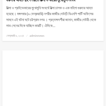
রিক্সা ও প্রাইভেকারের মুখোমু‌খি সংঘর্ষে রিক্সা চালক ও এক মহিলা গুরুতর আহত
হয়েছে। মঙ্গলবার (৬ ফেব্রুয়ারি) নগরীর কাজীর দেউড়ী ‌বিএন‌পি পার্টি অফিসের
সামনে এই ঘটনা ঘটে চট্টগ্রাম নগর । প্রত্যক্ষদর্শীরা জানান, কাজীর দেউরী থেকে
লাভ লেনের দিকে যা‌চ্ছিল কার‌টি। ঐদিকে…
ফেব্রুয়ারি ৬, ২০২৪
adminnews