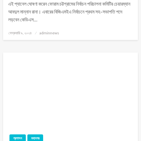
এই প্যানেল ঘোষণা করেন ফোরাম চট্টগ্রামের নির্বাচন পরিচালনা কমিটির চেয়ারম্যান
আবদুল মান্নান রানা। এবারের বিজিএমইএ নির্বাচনে প্রথম সহ–সভাপতি পদে
লড়বেন কেডিএস…
ফেব্রুয়ারি ৯, ২০২৪
adminnews
প্রশাসন
মহানগর