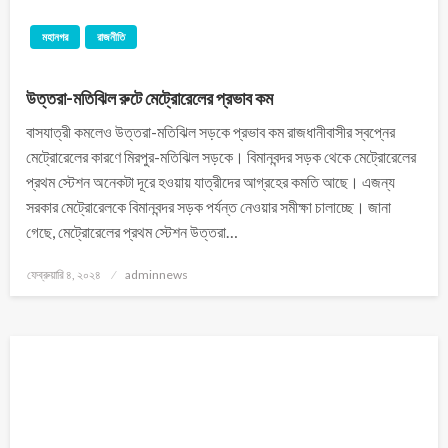
মহানগর
রাজনীতি
উত্তরা-মতিঝিল রুটে মেট্রোরেলের প্রভাব কম
বাসযাত্রী কমলেও উত্তরা-মতিঝিল সড়কে প্রভাব কম রাজধানীবাসীর স্বপ্নের
মেট্রোরেলের কারণে মিরপুর-মতিঝিল সড়কে। বিমানবন্দর সড়ক থেকে মেট্রোরেলের
প্রথম স্টেশন অনেকটা দূরে হওয়ায় যাত্রীদের আগ্রহের কমতি আছে। এজন্য
সরকার মেট্রোরেলকে বিমানবন্দর সড়ক পর্যন্ত নেওয়ার সমীক্ষা চালাচ্ছে। জানা
গেছে, মেট্রোরেলের প্রথম স্টেশন উত্তরা…
ফেব্রুয়ারি ৪, ২০২৪
adminnews