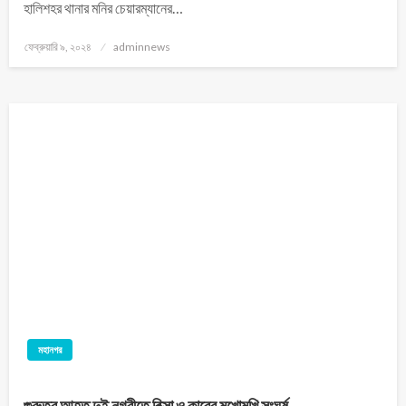
হালিশহর থানার মনির চেয়ারম্যানের…
ফেব্রুয়ারি ৯, ২০২৪
adminnews
মহানগর
গুরুতর আহত দুই নগরীতে রিক্সা ও কারের মুখোমু‌খি সংঘর্ষ