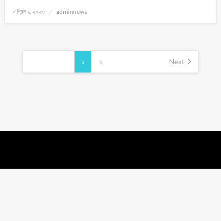
এপ্রিল ২, ২০২৩
adminnews
১
২
Next