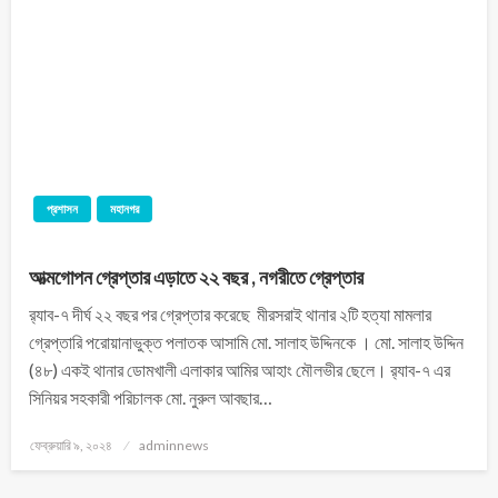
প্রশাসন
মহানগর
আত্মগোপন গ্রেপ্তার এড়াতে ২২ বছর , নগরীতে গ্রেপ্তার
র‌্যাব-৭ দীর্ঘ ২২ বছর পর গ্রেপ্তার করেছে মীরসরাই থানার ২টি হত্যা মামলার
গ্রেপ্তারি পরোয়ানাভুক্ত পলাতক আসামি মো. সালাহ উদ্দিনকে । মো. সালাহ উদ্দিন
(৪৮) একই থানার ডোমখালী এলাকার আমির আহাং মৌলভীর ছেলে। র‌্যাব-৭ এর
সিনিয়র সহকারী পরিচালক মো. নুরুল আবছার…
ফেব্রুয়ারি ৯, ২০২৪
adminnews