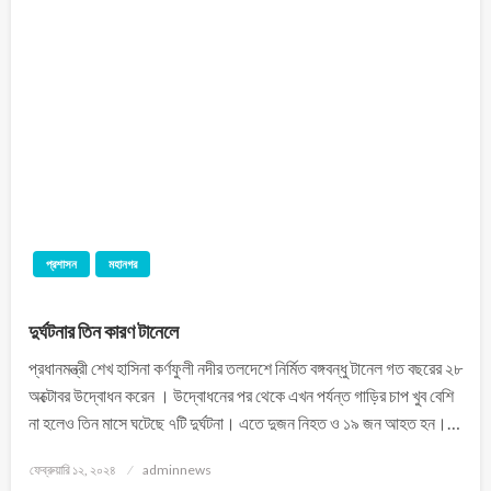
প্রশাসন
মহানগর
দুর্ঘটনার তিন কারণ টানেলে
প্রধানমন্ত্রী শেখ হাসিনা কর্ণফুলী নদীর তলদেশে নির্মিত বঙ্গবন্ধু টানেল গত বছরের ২৮
অক্টোবর উদ্বোধন করেন । উদ্বোধনের পর থেকে এখন পর্যন্ত গাড়ির চাপ খুব বেশি
না হলেও তিন মাসে ঘটেছে ৭টি দুর্ঘটনা। এতে দুজন নিহত ও ১৯ জন আহত হন।…
ফেব্রুয়ারি ১২, ২০২৪
adminnews