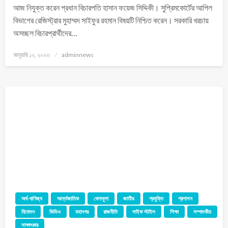
আজ নিযুক্ত করেন প্রধান বিচারপতি হাসান ফয়েজ সিদ্দিকী। সুপ্রিমকোর্টের আপিল
বিভাগের রেজিস্ট্রার মুহাম্মদ সাইফুর রহমান বিষয়টি নিশ্চিত করেন। সরকারি খরচায়
অসচ্ছল বিচারপ্রার্থীদের…
জানুয়ারি ১২, ২০২৩
adminnews
অর্থ-বাণিজ্য
আর্ন্তজাতিক
খেলাধুলা
জাতীয়
প্রযুক্তি
প্রশাসন
বিনোদন
ভিডিও
মহানগর
রাজনীতি
লাইফ স্টাইল
শিক্ষা
সম্পাদকীয়
সাক্ষাৎকার