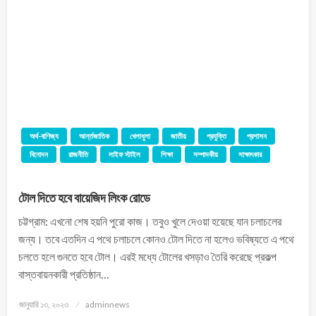
অর্থ-বাণিজ্য
আর্ন্তজাতিক
খেলাধুলা
জাতীয়
প্রযুক্তি
প্রশাসন
বিনোদন
রাজনীতি
লাইফ স্টাইল
শিক্ষা
সম্পাদকীয়
সাক্ষাৎকার
টোল দিতে হবে বায়েজিদ লিংক রোডে
চট্টগ্রাম: এখনো শেষ হয়নি পুরো কাজ। তবুও খুলে দেওয়া হয়েছে যান চলাচলের
জন্য। তবে এতদিন এ পথে চলাচলে কোনও টোল দিতে না হলেও ভবিষ্যতে এ পথে
চলতে হলে গুনতে হবে টোল। এরই মধ্যে টোলের খসড়াও তৈরি করেছে প্রকল্প
বাস্তবায়নকারী প্রতিষ্ঠান…
জানুয়ারি ১৩, ২০২৩
adminnews