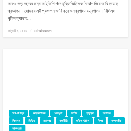
আরও দেড় বছরের জন্য আইজিপি পদে চুক্তিভিত্তিক নিয়োগ দিয়ে জারি হয়েছে
প্রজ্ঞাপন। সোমবার এই প্রজ্ঞাপন জারি করে জনপ্রশাসন মন্ত্রণালয়। বিসিএস
পুলিশ ক্যাডার…
জানুয়ারি ৯, ২০২৩
adminnews
অর্থ-বাণিজ্য
আর্ন্তজাতিক
খেলাধুলা
জাতীয়
প্রযুক্তি
প্রশাসন
বিনোদন
ভিডিও
মহানগর
রাজনীতি
লাইফ স্টাইল
শিক্ষা
সম্পাদকীয়
সাক্ষাৎকার