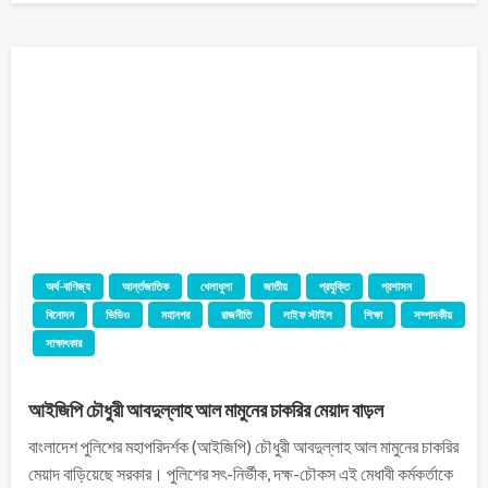
অর্থ-বাণিজ্য
আর্ন্তজাতিক
খেলাধুলা
জাতীয়
প্রযুক্তি
প্রশাসন
বিনোদন
ভিডিও
মহানগর
রাজনীতি
লাইফ স্টাইল
শিক্ষা
সম্পাদকীয়
সাক্ষাৎকার
আইজিপি চৌধুরী আবদুল্লাহ আল মামুনের চাকরির মেয়াদ বাড়ল
বাংলাদেশ পুলিশের মহাপরিদর্শক (আইজিপি) চৌধুরী আবদুল্লাহ আল মামুনের চাকরির
মেয়াদ বাড়িয়েছে সরকার। পুলিশের সৎ-নির্ভীক, দক্ষ-চৌকস এই মেধাবী কর্মকর্তাকে